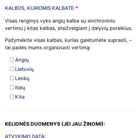
KALBOS, KURIOMIS KALBATE:
*
Visas renginys vyks anglų kalba su sinchroniniu
vertimu į kitas kalbas, atsižvelgiant į dalyvių poreikius.
Pažymėkite visas kalbas, kurias galėtumėte suprasti, –
tai padės mums organizuoti vertimą:
Anglų
Lietuvių
Lenkų
Italų
Kita
KELIONĖS DUOMENYS (JEI JAU ŽINOMI):
ATVYKIMO DATA: